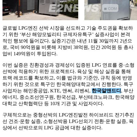
글로벌 LPG엔진 선박 시장을 선도하고 기술 주도권을 확보하
기 위한 ‘부산 해양모빌리티 규제자유특구’ 실증사업이 본격
적인 행보에 들어갔다. 실증기간은 내년 11월 30일까지 2년으
로, 국비 90억원을 비롯해 지방비 38억원, 민간 20억원 등 총사
업비 149억원이 투입된다.
이번 실증은 친환경성과 경제성이 입증된 LPG 연료를 중·소형
선박에 적용하기 위한 프로젝트다. 육상 및 해상 실증을 통해
트랙 레코드를 확보하고, 이를 법규와 기준안, 규칙 등에 반영
하기 위한 것으로 특구인 한국해양대학교에서 진행한다. 특구
사업자는 해민중공업, KTE, 앤써, 리벤씨,
한국알앤드디
, 부산
에너지, 중소조선연구원, 한국선급, 부산테크노파크, 한국해양
대학교 산학협력단 등 10개 기관 및 사업자이다.
구체적으로는 중형선박의 LPG엔진발전 하이브리드 전기추진
선 건조·운항 실증, 소형선박용 LPG선외기 전환·운항 실증, 육
상에서 선박으로의 LPG 공급에 대한 실증이다.